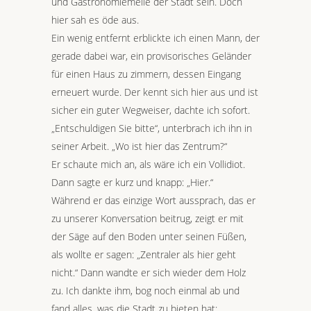
und Gastronomiemeile der Stadt sein. Doch
hier sah es öde aus.
Ein wenig entfernt erblickte ich einen Mann, der
gerade dabei war, ein provisorisches Geländer
für einen Haus zu zimmern, dessen Eingang
erneuert wurde. Der kennt sich hier aus und ist
sicher ein guter Wegweiser, dachte ich sofort.
„Entschuldigen Sie bitte“, unterbrach ich ihn in
seiner Arbeit. „Wo ist hier das Zentrum?“
Er schaute mich an, als wäre ich ein Vollidiot.
Dann sagte er kurz und knapp: „Hier.“
Während er das einzige Wort aussprach, das er
zu unserer Konversation beitrug, zeigt er mit
der Säge auf den Boden unter seinen Füßen,
als wollte er sagen: „Zentraler als hier geht
nicht.“ Dann wandte er sich wieder dem Holz
zu. Ich dankte ihm, bog noch einmal ab und
fand alles, was die Stadt zu bieten hat: